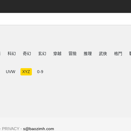
情
科幻
奇幻
玄幻
穿越
冒險
推理
武俠
格鬥
UVW
XYZ
0-9
·
PRIVACY
· s@baozimh.com