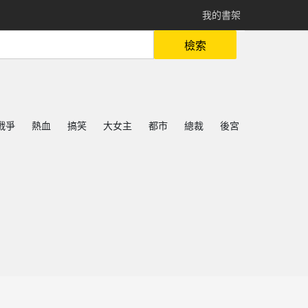
我的書架
檢索
戰爭
熱血
搞笑
大女主
都市
總裁
後宮