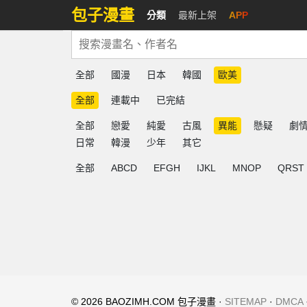
包子漫畫
分類
最新上架
APP
全部
國漫
日本
韓國
歐美
全部
連載中
已完結
全部
戀愛
純愛
古風
異能
懸疑
劇
日常
韓漫
少年
其它
全部
ABCD
EFGH
IJKL
MNOP
QRST
© 2026 BAOZIMH.COM 包子漫畫 ·
SITEMAP
·
DMCA