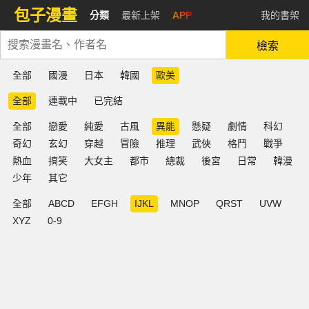
包子漫畫
分類
最新上架
APP
我的書架
檢索
全部
國漫
日本
韓國
歐美
全部
連載中
已完結
全部
戀愛
純愛
古風
異能
懸疑
劇情
科幻
奇幻
玄幻
穿越
冒險
推理
武俠
格鬥
戰爭
熱血
搞笑
大女主
都市
總裁
後宮
日常
韓漫
少年
其它
全部
ABCD
EFGH
IJKL
MNOP
QRST
UVW
XYZ
0-9