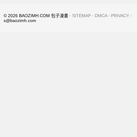
© 2026 BAOZIMH.COM 包子漫畫 ·
SITEMAP
·
DMCA
·
PRIVACY
·
s@baozimh.com