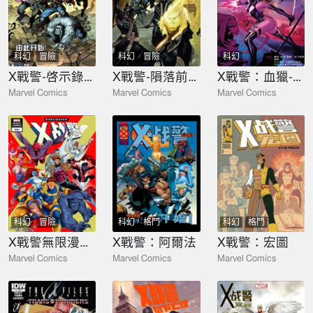
科幻
冒險
科幻
冒險
科幻
X戰警-啓示錄紀元
X戰警-隕落前夕：天啓使者
X戰警：血獵-靈蝶
Marvel Comics
Marvel Comics
Marvel Comics
科幻
冒險
科幻
格鬥
科幻
格鬥
X戰警無限漫畫條漫
X戰警：阿爾法
X戰警：宏圖
Marvel Comics
Marvel Comics
Marvel Comics