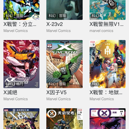
科幻
冒險
科幻
冒險
科幻
X戰警：分立而存
X-23v2
X戰警無限V1（1993-2003）
Marvel Comics
Marvel Comics
marvel comics
科幻
格鬥
科幻
冒險
科幻
X滅絕
X因子V5
X戰警：地獄火晚宴
Marvel Comics
Marvel Comics
Marvel Comics