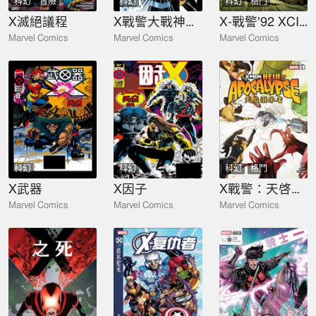
科幻
冒險
科幻
科幻
格鬥
X滅絕議程
X戰警大戰神奇四俠2020
X-戰警'92 XCII氏家族
Marvel Comics
Marvel Comics
Marvel Comics
科幻
科幻
科幻
格鬥
X武器
X因子
X戰警：天啓繼承者
Marvel Comics
Marvel Comics
Marvel Comics