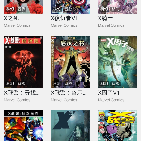
科幻
冒險
科幻
冒險
科幻
格鬥
X之死
X復仇者V1
X騎士
Marvel Comics
Marvel Comics
Marvel Comics
科幻
冒險
科幻
冒險
科幻
冒險
X戰警：尋找鐳射眼
X戰警：啓示之書
X因子V1
Marvel Comics
Marvel Comics
Marvel Comics