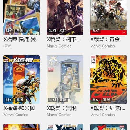
科幻
冒險
科幻
格鬥
科幻
X檔案 陰謀 變形金剛篇
X戰警：劍下亡魂
X戰警：黃金
IDW
Marvel Comics
Marvel Comics
科幻
冒險
科幻
冒險
科幻
冒險
X追獵-歐米伽
X戰警：無限
X戰警：紅隊(2022)
Marvel Comics
Marvel Comics
Marvel Comics