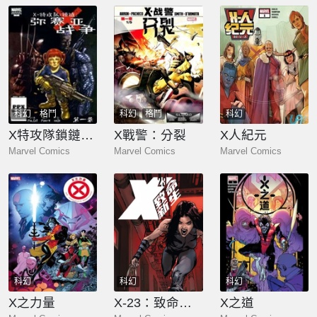
科幻
格鬥
科幻
格鬥
科幻
X特攻隊鎖鏈：彌賽亞戰爭
X戰警：分裂
X人紀元
Marvel Comics
Marvel Comics
Marvel Comics
科幻
科幻
科幻
X之力量
X-23：致命新生
X之道