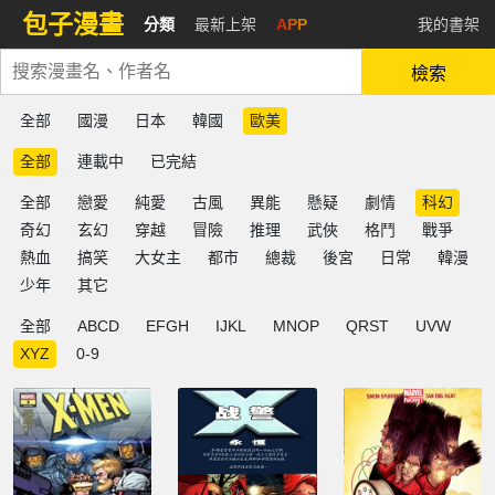
包子漫畫
分類
最新上架
APP
我的書架
檢索
全部
國漫
日本
韓國
歐美
全部
連載中
已完結
全部
戀愛
純愛
古風
異能
懸疑
劇情
科幻
奇幻
玄幻
穿越
冒險
推理
武俠
格鬥
戰爭
熱血
搞笑
大女主
都市
總裁
後宮
日常
韓漫
少年
其它
全部
ABCD
EFGH
IJKL
MNOP
QRST
UVW
XYZ
0-9