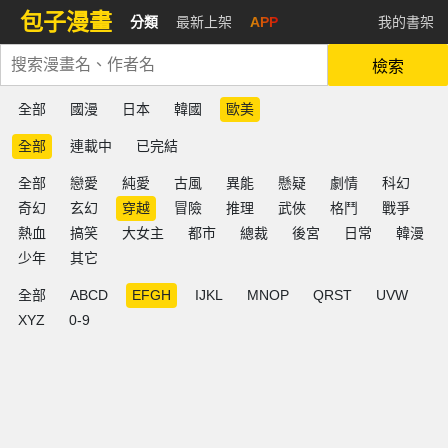
包子漫畫
分類
最新上架
APP
我的書架
檢索
全部
國漫
日本
韓國
歐美
全部
連載中
已完結
全部
戀愛
純愛
古風
異能
懸疑
劇情
科幻
奇幻
玄幻
穿越
冒險
推理
武俠
格鬥
戰爭
熱血
搞笑
大女主
都市
總裁
後宮
日常
韓漫
少年
其它
全部
ABCD
EFGH
IJKL
MNOP
QRST
UVW
XYZ
0-9