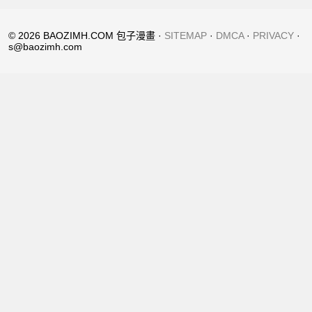
© 2026 BAOZIMH.COM 包子漫畫 ·
SITEMAP
·
DMCA
·
PRIVACY
·
s@baozimh.com