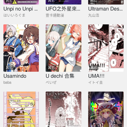
其它
其它
科幻
Unpi no Unpi ~Sunny Milk o Soete~
UFO之外星來客
Ultraman Design Works Hiroshi Maruyama
はいいろぐま
壹卡通動漫
丸山浩
其它
其它
其它
Usamindo
U dechi 合集
UMA!!!
baba
べいぜ
イトイ圭