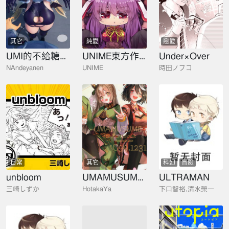
其它
純愛
戀愛
UMI的不給糖就搗蛋
UNIME東方作品集
Under×Over
NAndeyanen
UNIME
時田ノブコ
日常
其它
科幻
冒險
unbloom
UMAMUSUME 1st Fan Books
ULTRAMAN
三崎しずか
HotakaYa
下口智裕,清水榮一