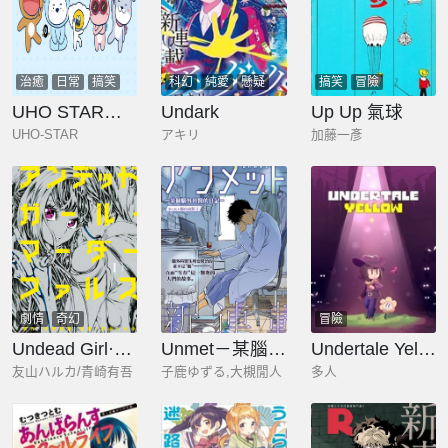
治癒
日常
搞笑
科幻
純愛
懸疑
搞笑
冒險
UHO STAR的日常
Undark
Up Up 氣球
UHO-STAR
アキリ
加藤一彥
劇情
奇幻
冒險
Undead Girl·Murder Farce
Unmet－某腦外科醫的日記－
Undertale Yellow同人合集
友山ハルカ/青崎有吾
子鹿ゆずる,大槻閒人
多人