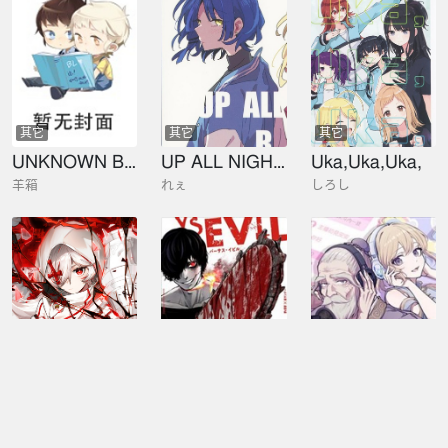
其它
其它
其它
UNKNOWN BOX
UP ALL NIGHT RN
Uka,Uka,Uka,
羊箱
れぇ
しろし
其它
懸疑
搞笑
VR聊天室無法下線
VS EVIL
Vtuber孔子
Dr.K
四方山貴史
Raiyu