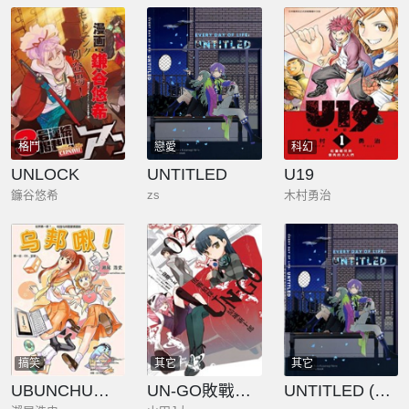
格鬥
戀愛
科幻
UNLOCK
UNTITLED
U19
鐮谷悠希
zs
木村勇治
搞笑
其它
其它
UBUNCHU烏邦啾
UN‐GO敗戰偵探‧結城新十郎
UNTITLED (類寧)