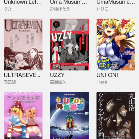
Unknown Letter
Uma Musume Collection
UmaMusume Graffiti
りた
鈴穗ほたる
わひこ
科幻
懸疑
科幻
搞笑
ULTRASEVEN X
UZZY
UNI!ON!
岡田鯛
高瀨繼久
Hisasi