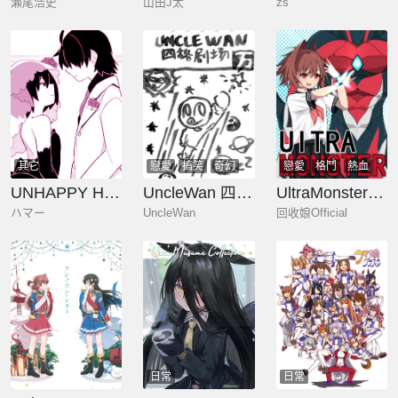
瀨尾浩史
山田J太
zs
其它
戀愛
搞笑
奇幻
戀愛
格鬥
熱血
UNHAPPY HAPPY ANTINOMY
UncleWan 四格劇場
UltraMonster——Moebius
ハマー
UncleWan
回收娘Official
日常
日常