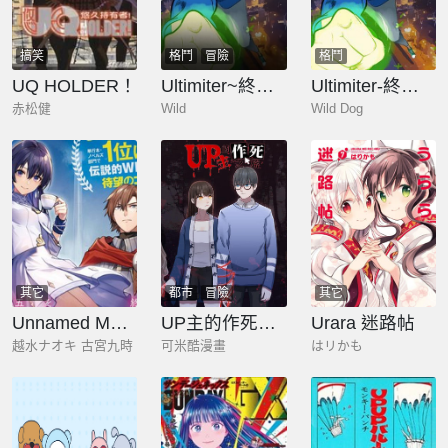
搞笑
格鬥
冒險
格鬥
UQ HOLDER！
Ultimiter~終極者
Ultimiter-終極者
赤松健
Wild
Wild Dog
其它
都市
冒險
其它
Unnamed Memory
UP主的作死之旅
Urara 迷路帖
越水ナオキ 古宮九時
可米酷漫畫
はリかも