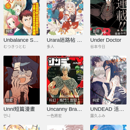
純愛
冒險
Unbalance School Life
Urara迷路帖 漫畫選集
Under Doctor
むつきつとむ
多人
谷本今日
戀愛
科幻
格鬥
冒險
純愛
Unni短篇漫畫
Uncanny Brains
UNDEAD 活死人
언니
一色將宏
露久ふみ