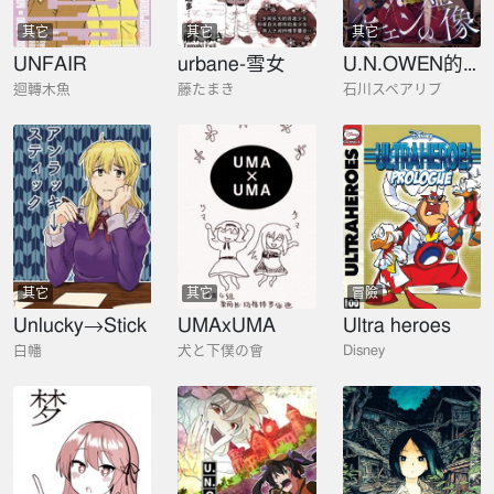
其它
其它
其它
UNFAIR
urbane-雪女
U.N.OWEN的虛像
迴轉木魚
藤たまき
石川スペアリブ
其它
其它
冒險
Unlucky→Stick
UMAxUMA
Ultra heroes
白幡
犬と下僕の會
Disney