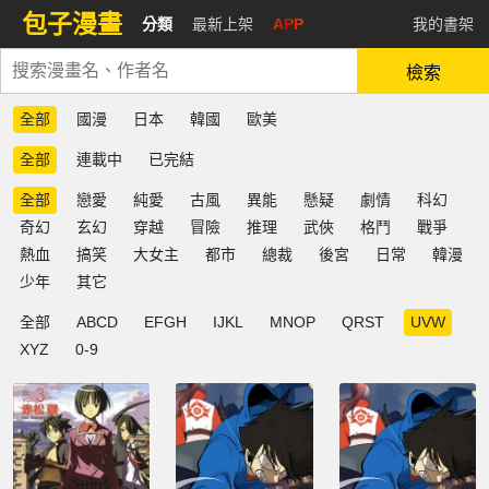
包子漫畫
分類
最新上架
APP
我的書架
檢索
全部
國漫
日本
韓國
歐美
全部
連載中
已完結
全部
戀愛
純愛
古風
異能
懸疑
劇情
科幻
奇幻
玄幻
穿越
冒險
推理
武俠
格鬥
戰爭
熱血
搞笑
大女主
都市
總裁
後宮
日常
韓漫
少年
其它
全部
ABCD
EFGH
IJKL
MNOP
QRST
UVW
XYZ
0-9