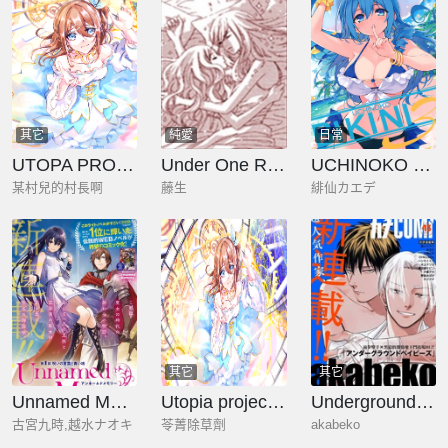
其它
純愛
日常
UTOPA PROJECT 夜闌
Under One Roof
UCHINOKO BIKINI
某村兒的村長啊
藤生
緋仙カエデ
其它
其它
Unnamed Memory
Utopia project 夜闌
Underground Babys
古宮九時,越水ナオキ
苓菁除草劑
akabeko