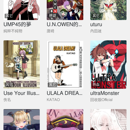
其它
懸疑
其它
UMP45的夢
U.N.OWEN的事件簿
uturu
純粹不純物
唐崎
內田晟
其它
其它
熱血
Use Your Illusion
ULALA DREAM!
ultraMonster
佚名
KATAO
回收娘Official