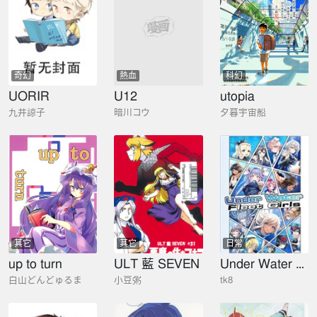
奇幻
熱血
科幻
UORIR
U12
utopia
九井諒子
暗川コウ
夕暮宇宙船
其它
其它
日常
up to turn
ULT 藍 SEVEN
Under Water Fleet Girls 潛水娘
白山どんどゅるま
小豆粥
tk8